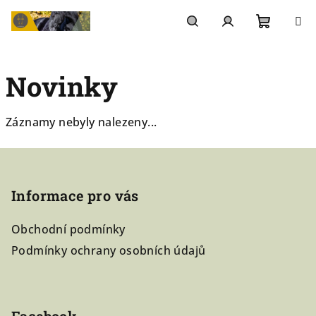
Přejít
na
Nákupn
Hledat
Přihlášení
obsah
Novinky
košík
Záznamy nebyly nalezeny...
Z
á
Informace pro vás
p
a
Obchodní podmínky
t
Podmínky ochrany osobních údajů
í