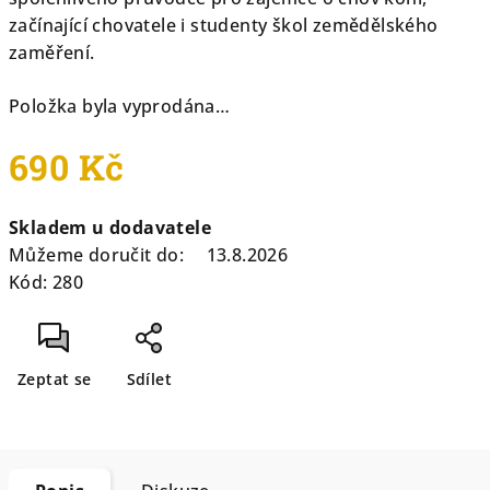
začínající chovatele i studenty škol zemědělského
zaměření.
Položka byla vyprodána…
690 Kč
Měrná
Skladem u dodavatele
cena:
Můžeme doručit do:
13.8.2026
Kód:
280
Zeptat se
Sdílet