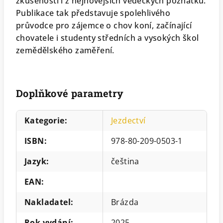
zkušeností i z nejnovějších vědeckých poznatků.
Publikace tak představuje spolehlivého
průvodce pro zájemce o chov koní, začínající
chovatele i studenty středních a vysokých škol
zemědělského zaměření.
Doplňkové parametry
Kategorie
:
Jezdectví
ISBN
:
978-80-209-0503-1
Jazyk
:
čeština
EAN
:
Nakladatel
:
Brázda
Rok vydání
:
2025