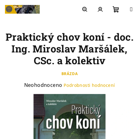
Přejít
na
Nákupn
Hledat
Přihlášení
obsah
Praktický chov koní - doc.
košík
Ing. Miroslav Maršálek,
CSc. a kolektiv
BRÁZDA
Průměrné
Neohodnoceno
Podrobnosti hodnocení
hodnocení
produktu
je
0,0
z
5