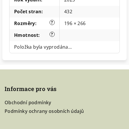
Počet stran
:
432
?
Rozměry
:
196 × 266
?
Hmotnost
:
Položka byla vyprodána…
Z
á
Informace pro vás
p
a
Obchodní podmínky
t
Podmínky ochrany osobních údajů
í