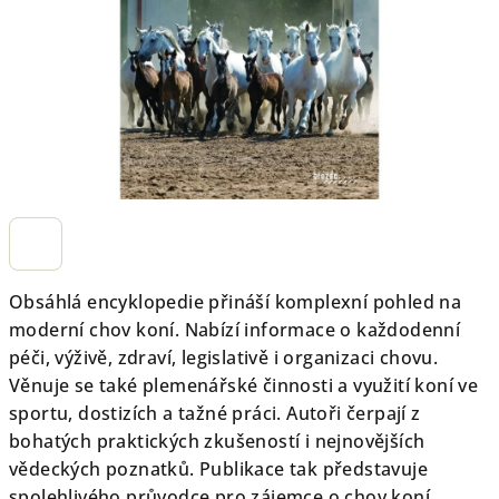
hvězdiček.
Obsáhlá encyklopedie přináší komplexní pohled na
moderní chov koní. Nabízí informace o každodenní
péči, výživě, zdraví, legislativě i organizaci chovu.
Věnuje se také plemenářské činnosti a využití koní ve
sportu, dostizích a tažné práci. Autoři čerpají z
bohatých praktických zkušeností i nejnovějších
vědeckých poznatků. Publikace tak představuje
spolehlivého průvodce pro zájemce o chov koní,