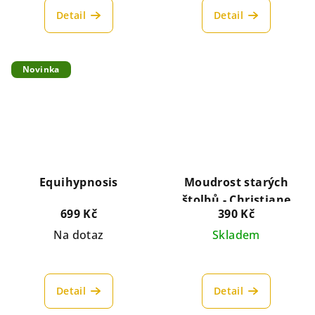
Detail
Detail
Novinka
Equihypnosis
Moudrost starých
štolbů - Christiane
699 Kč
390 Kč
Gohl
Na dotaz
Skladem
Detail
Detail