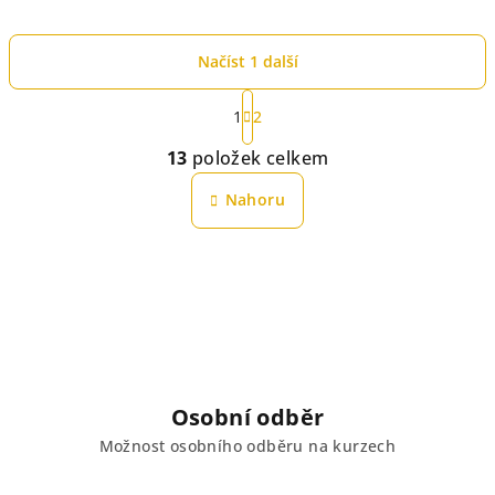
Načíst 1 další
S
t
1
2
r
O
13
položek celkem
á
v
n
l
Nahoru
k
á
o
d
v
á
a
n
c
í
í
p
r
v
Osobní odběr
k
y
Možnost osobního odběru na kurzech
v