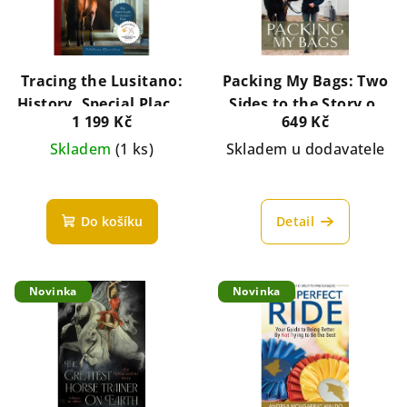
u
i
k
s
t
p
Tracing the Lusitano:
Packing My Bags: Two
ů
r
History, Special Places
Sides to the Story of
o
1 199 Kč
649 Kč
& Hidden Treasures
My Life with Horses -
Skladem
(1 ks)
Julie Ulrich
Skladem u dodavatele
Julie Ulrich
d
u
k
Do košíku
Detail
t
ů
Novinka
Novinka