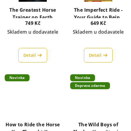
The Greatest Horse
The Imperfect Ride -
Trainer on Earth
Your Guide to Being
749 Kč
649 Kč
Rebecca Didier
Better By Not Trying
Skladem u dodavatele
to Be the Best
Skladem u dodavatele
Andrea
Monsarrat Waldo
Detail
Detail
Novinka
Novinka
Doprava zdarma
How to Ride the Horse
The Wild Boys of