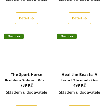
Detail
Detail
Novinka
Novinka
The Sport Horse
Heal the Beasts: A
Problem Solver - What
Jaunt Through the
789 Kč
499 Kč
Works, What Doesn't,
Curious History of the
and How to Make It All
Skladem u dodavatele
Veterinary Arts
Skladem u dodavatele
Philipp
Better
Eric Smiley
Schott