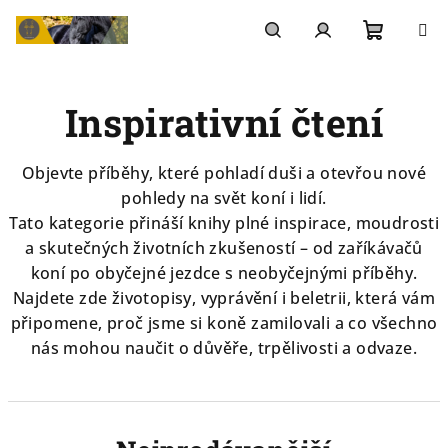
Přejít
na
Nákupn
Hledat
Přihlášení
obsah
Inspirativní čtení
košík
Objevte příběhy, které pohladí duši a otevřou nové
pohledy na svět koní i lidí.
Tato kategorie přináší knihy plné inspirace, moudrosti
a skutečných životních zkušeností – od zaříkávačů
koní po obyčejné jezdce s neobyčejnými příběhy.
Najdete zde životopisy, vyprávění i beletrii, která vám
připomene, proč jsme si koně zamilovali a co všechno
nás mohou naučit o důvěře, trpělivosti a odvaze.