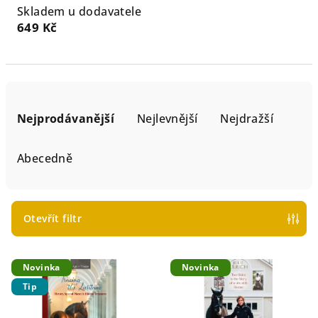
Skladem u dodavatele
649 Kč
Ř
a
Nejprodávanější
Nejlevnější
Nejdražší
z
Abecedně
e
n
í
Otevřít filtr
p
r
V
Novinka
Novinka
o
ý
Tip
d
p