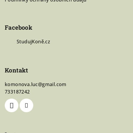
í
Facebook
StudujKoně.cz
Kontakt
komonova.luc
@
gmail.com
733187242