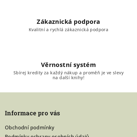
ý
p
i
Zákaznická podpora
s
u
Kvalitní a rychlá zákaznická podpora
Věrnostní systém
Sbírej kredity za každý nákup a proměň je ve slevy
na další knihy!
Z
á
Informace pro vás
p
a
Obchodní podmínky
t
Podmínky ochrany osobních údajů