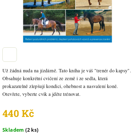
Už žádná nuda na jízdárně. Tato kniha je váš "trenér do kapsy".
Obsahuje konkrétní cvičení ze země i ze sedla, která
prokazatelně zlepšují kondici, ohebnost a nasvalení koně.
Otevřete, vyberte cvik a jděte trénovat.
440 Kč
Měrná
Skladem
(2 ks)
cena: