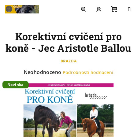
Přejít
na
Nákupn
Hledat
Přihlášení
obsah
Korektivní cvičení pro
košík
koně - Jec Aristotle Ballou
BRÁZDA
Průměrné
Neohodnoceno
Podrobnosti hodnocení
hodnocení
Novinka
produktu
je
0,0
z
5
hvězdiček.