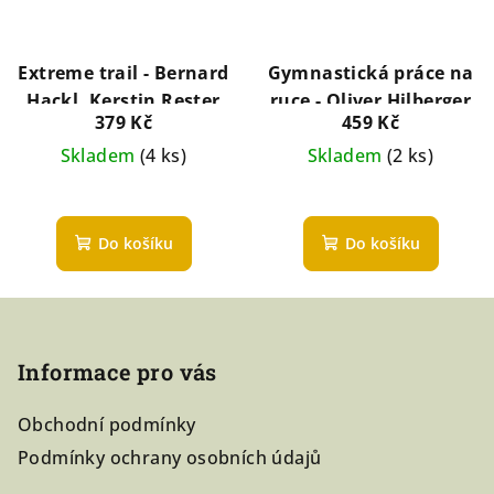
Extreme trail - Bernard
Gymnastická práce na
Hackl, Kerstin Rester
ruce - Oliver Hilberger
379 Kč
459 Kč
Skladem
(4 ks)
Skladem
(2 ks)
Do košíku
Do košíku
Z
á
Informace pro vás
p
a
Obchodní podmínky
t
Podmínky ochrany osobních údajů
í