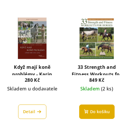
Když mají koně
33 Strength and
problémy - Karin
Fitness Workouts for
280 Kč
849 Kč
Kattwinkel
Horses: Practical
Skladem u dodavatele
Conditioning Plans
Skladem
(2 ks)
Using Groundwork,
Ridden Work, Poles,
Hills, and Terrain – Jec
Detail
Do košíku
Aristotle Ballou