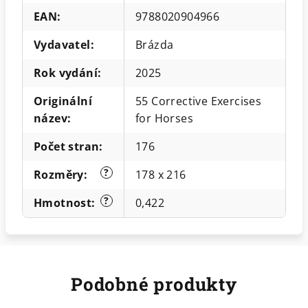
EAN
:
9788020904966
Vydavatel
:
Brázda
Rok vydání
:
2025
Originální
55 Corrective Exercises
název
:
for Horses
Počet stran
:
176
?
Rozměry
:
178 x 216
?
Hmotnost
:
0,422
Podobné produkty