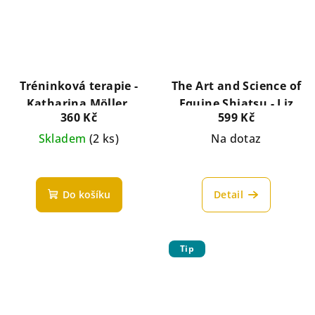
Tréninková terapie -
The Art and Science of
Katharina Möller,
Equine Shiatsu - Liz
360 Kč
599 Kč
Claudia Weingand
Eddy
Skladem
(2 ks)
Na dotaz
Do košíku
Detail
Tip