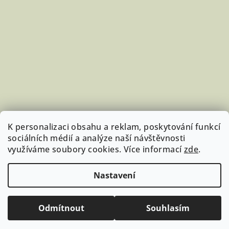
K personalizaci obsahu a reklam, poskytování funkcí
sociálních médií a analýze naší návštěvnosti
využíváme soubory cookies. Více informací
zde
.
Sledovat na Instagramu
Nastavení
Copyright 2026
StudujKoně.cz
. Všechna práva vyhrazena.
Upravit nastavení cookies
Odmítnout
Souhlasím
Vytvořil Shoptet