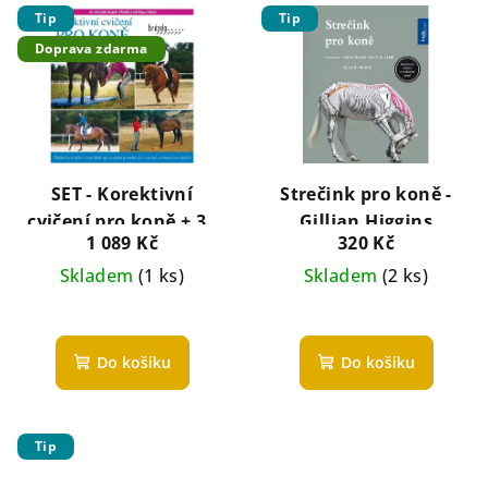
Tip
Tip
Doprava zdarma
SET - Korektivní
Strečink pro koně -
cvičení pro koně + 33
Gillian Higgins
1 089 Kč
320 Kč
Strength and Fitness
Workouts for Horses:
Skladem
(1 ks)
Skladem
(2 ks)
Practical Conditioning
Plans Using
Groundwork, Ridden
Do košíku
Do košíku
Work, Poles, Hills, and
Terrain
Tip