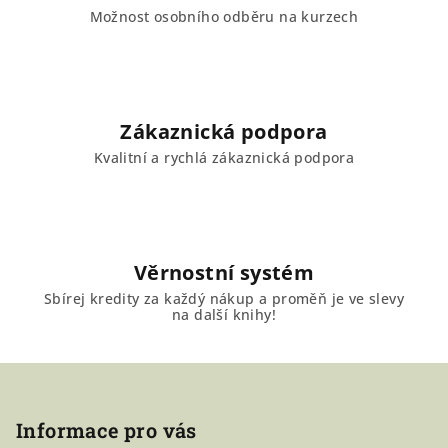
p
Možnost osobního odběru na kurzech
r
v
k
y
v
Zákaznická podpora
ý
Kvalitní a rychlá zákaznická podpora
p
i
s
u
Věrnostní systém
Sbírej kredity za každý nákup a proměň je ve slevy
na další knihy!
Z
á
Informace pro vás
p