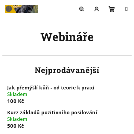
Přejít
na
Nákupn
Hledat
Přihlášení
obsah
Webináře
košík
Nejprodávanější
Jak přemýšlí kůň - od teorie k praxi
Skladem
100 Kč
Kurz základů pozitivního posilování
Skladem
500 Kč