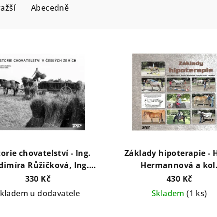
ažší
Abecedně
orie chovatelství - Ing.
Základy hipoterapie -
dimíra Růžičková, Ing.
Hermannová a kol
Miroslav Čeněk
330 Kč
430 Kč
kladem u dodavatele
Skladem
(1 ks)