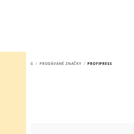
Přejít
na
obsah
/
PRODÁVANÉ ZNAČKY
/
PROFIPRESS
DOMŮ
Ř