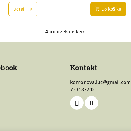
Detail
Do košíku
4
položek celkem
O
v
l
á
ebook
Kontakt
d
a
komonova.luc
@
gmail.com
c
733187242
í
p
r
v
k