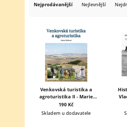
a
Nejprodávanější
Nejlevnější
Nejdr
z
e
V
n
ý
í
p
p
i
r
s
o
p
d
r
u
o
Venkovská turistika a
Hist
k
agroturistika II - Marie
Vla
d
t
Stříbrná
190 Kč
u
ů
Skladem u dodavatele
S
k
t