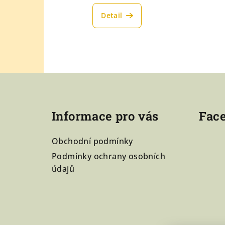
ů
Detail
Z
á
p
Informace pro vás
Fac
a
Obchodní podmínky
t
Podmínky ochrany osobních
í
údajů