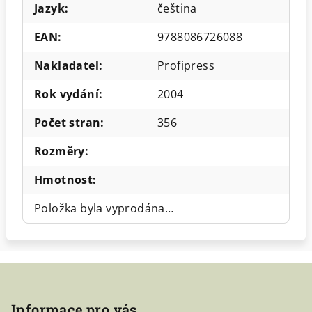
Jazyk
:
čeština
EAN
:
9788086726088
Nakladatel
:
Profipress
Rok vydání
:
2004
Počet stran
:
356
Rozměry
:
Hmotnost
:
Položka byla vyprodána…
Z
á
Informace pro vás