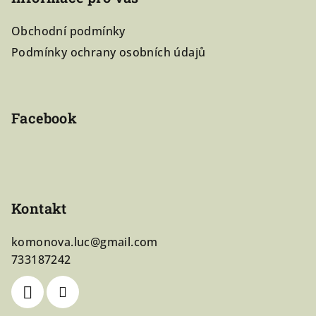
p
a
Obchodní podmínky
t
Podmínky ochrany osobních údajů
í
Facebook
Kontakt
komonova.luc
@
gmail.com
733187242