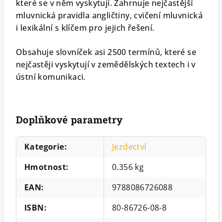
které se v něm vyskytují. Zahrnuje nejčastější
mluvnická pravidla angličtiny, cvičení mluvnická
i lexikální s klíčem pro jejich řešení.
Obsahuje slovníček asi 2500 termínů, které se
nejčastěji vyskytují v zemědělských textech i v
ústní komunikaci.
Doplňkové parametry
Kategorie
:
Jezdectví
Hmotnost
:
0.356 kg
EAN
:
9788086726088
ISBN
:
80-86726-08-8