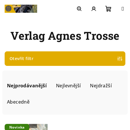
Přejít
na
Nákupn
Hledat
Přihlášení
obsah
Verlag Agnes Trosse
košík
Otevřít filtr
Ř
a
Nejprodávanější
Nejlevnější
Nejdražší
z
Abecedně
e
n
í
V
Novinka