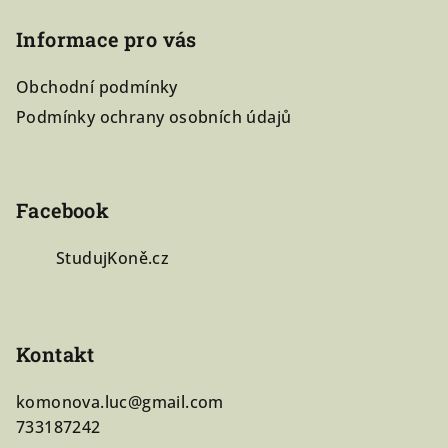
á
á
d
Informace pro vás
p
a
a
c
Obchodní podmínky
í
t
Podmínky ochrany osobních údajů
p
í
r
v
k
Facebook
y
v
StudujKoně.cz
ý
p
i
s
Kontakt
u
komonova.luc
@
gmail.com
733187242