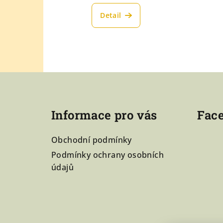
ů
Detail
Z
á
p
Informace pro vás
Fac
a
Obchodní podmínky
t
Podmínky ochrany osobních
í
údajů