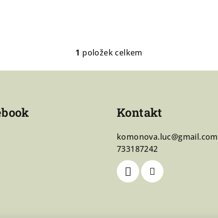
1
položek celkem
O
v
l
á
ebook
Kontakt
d
a
komonova.luc
@
gmail.com
c
733187242
í
p
r
v
k