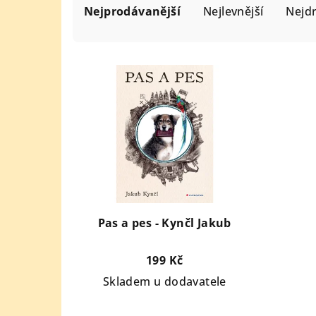
a
Nejprodávanější
Nejlevnější
Nejdr
z
e
V
n
ý
í
p
p
i
r
s
o
p
d
r
u
o
Pas a pes - Kynčl Jakub
k
d
t
199 Kč
u
ů
Skladem u dodavatele
k
t