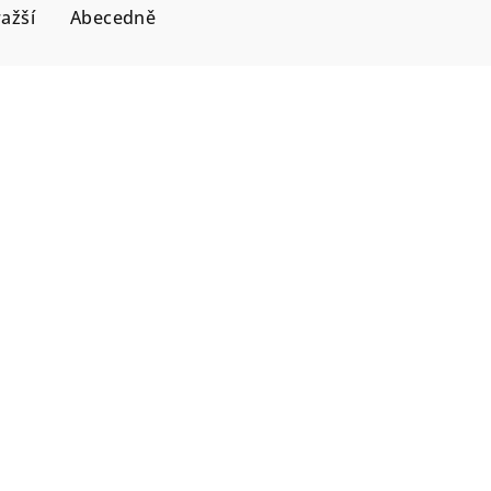
ažší
Abecedně