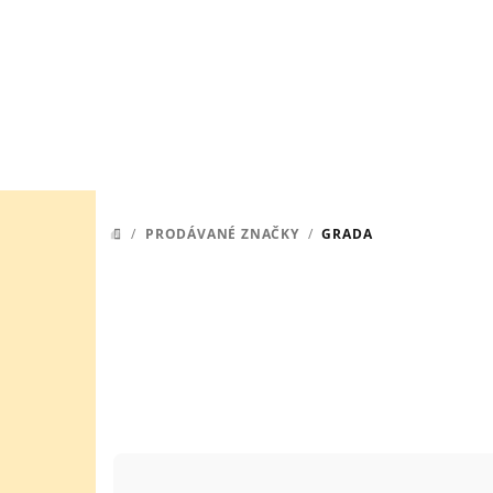
Přejít
na
obsah
/
PRODÁVANÉ ZNAČKY
/
GRADA
DOMŮ
Ř