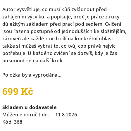
Autor vysvětluje, co musí kůň zvládnout před
zahájením výcviku, a popisuje, proč je práce z ruky
důležitým základem před prací pod sedlem. Cvičení
jsou řazena postupně od jednodušších ke složitějším,
zároveň ale každé z nich cílí na konkrétní oblast –
takže si můžeš vybrat to, co tvůj cob právě nejvíc
potřebuje. U každého cvičení se dozvíš, kdy je čas
posunout se na další krok.
Položka byla vyprodána…
699 Kč
Měrná
Skladem u dodavatele
cena:
Můžeme doručit do:
11.8.2026
Kód:
368