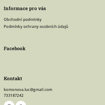
á
Informace pro vás
p
a
Obchodní podmínky
t
Podmínky ochrany osobních údajů
í
Facebook
Kontakt
komonova.luc
@
gmail.com
733187242