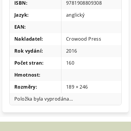
ISBN
:
9781908809308
Jazyk
:
anglický
EAN
:
Nakladatel
:
Crowood Press
Rok vydání
:
2016
Počet stran
:
160
Hmotnost
:
Rozměry
:
189 × 246
Položka byla vyprodána…
Z