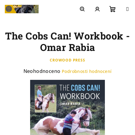
Přejít
na
Nákupn
Hledat
Přihlášení
obsah
The Cobs Can! Workbook -
košík
Omar Rabia
CROWOOD PRESS
Průměrné
Neohodnoceno
Podrobnosti hodnocení
hodnocení
produktu
je
0,0
z
5
hvězdiček.