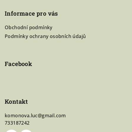
á
Informace pro vás
p
a
Obchodní podmínky
t
Podmínky ochrany osobních údajů
í
Facebook
Kontakt
komonova.luc
@
gmail.com
733187242