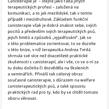
Canisterapie je – stejně jako řada jiných
terapeutických profesí – založená na
komunikaci, a to jak mezilidské, tak v tomto
případě i mezidruhové. Základem funkční
canisterapie však je dobrá znalost sebe, svých
pocitů a především svých terapeutických psů,
jejich limitů a způsobů „vyjadřování“. Jak se
v této problematice zorientovat, to se dozvíte
v této knize, v níž terapeutka Andrea Tvrdá
shrnula své více než dvacetileté praktické
zkušenosti s canisterapií, ale i vše, co se o ní za
tu dobu dočetla či dozvěděla na školeních
a seminářích. Přináší tak celistvý obraz
současné canisterapie, s důrazem na welfare
canisterapeutických psů, a také spoustu
praktických rad pro ty, kdo by se chtěli tomuto
oboru věnovat.