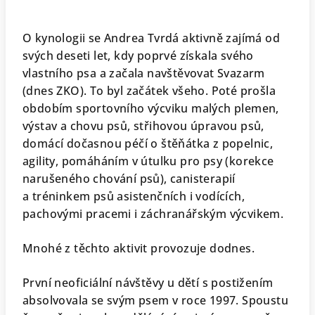
O kynologii se Andrea Tvrdá aktivně zajímá od
svých deseti let, kdy poprvé získala svého
vlastního psa a začala navštěvovat Svazarm
(dnes ZKO). To byl začátek všeho. Poté prošla
obdobím sportovního výcviku malých plemen,
výstav a chovu psů, střihovou úpravou psů,
domácí dočasnou péčí o štěňátka z popelnic,
agility, pomáháním v útulku pro psy (korekce
narušeného chování psů), canisterapií
a tréninkem psů asistenčních i vodících,
pachovými pracemi i záchranářským výcvikem.
Mnohé z těchto aktivit provozuje dodnes.
První neoficiální návštěvy u dětí s postižením
absolvovala se svým psem v roce 1997. Spoustu