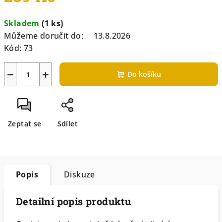
Měrná
Skladem
(1 ks)
cena:
Můžeme doručit do:
13.8.2026
Kód:
73
−
+
Do košíku
Zeptat se
Sdílet
Popis
Diskuze
Detailní popis produktu