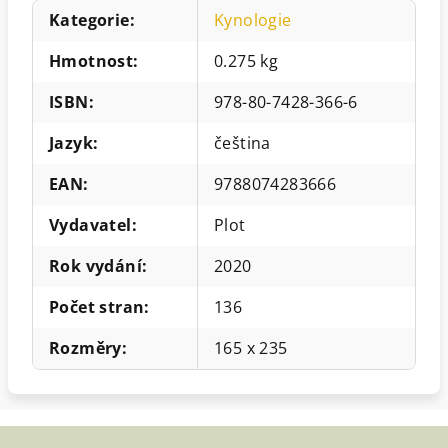
Kategorie
:
Kynologie
Hmotnost
:
0.275 kg
ISBN
:
978-80-7428-366-6
Jazyk
:
čeština
EAN
:
9788074283666
Vydavatel
:
Plot
Rok vydání
:
2020
Počet stran
:
136
Rozměry
:
165 x 235
Z