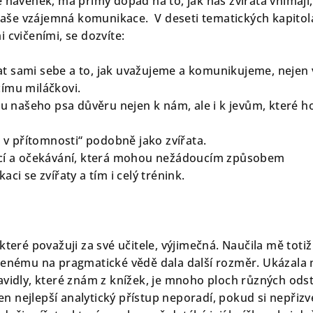
 navenek, má přímý dopad na to, jak nás zvířata vnímají,
á naše vzájemná komunikace. V deseti tematických kapitol
 cvičeními, se dozvíte:
t sami sebe a to, jak uvažujeme a komunikujeme, nejen 
ímu miláčkovi.
 u našeho psa důvěru nejen k nám, ale i k jevům, které h
t v přítomnosti“ podobně jako zvířata.
ocí a očekávání, která mohou nežádoucím způsobem
ci se zvířaty a tím i celý trénink.
které považuji za své učitele, výjimečná. Naučila mě totiž
ženému na pragmatické vědě dala další rozměr. Ukázala 
avidly, které znám z knížek, je mnoho ploch různých ods
 ten nejlepší analytický přístup neporadí, pokud si nepřizv