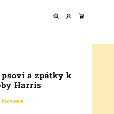
Hledat
Přihlášení
Nákupní
košík
 psovi a zpátky k
bby Harris
i hodnocení