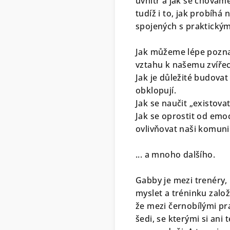
uvnitř a jak se chováme
tudíž i to, jak probíh
spojených s praktickými
Jak můžeme lépe pozna
vztahu k našemu zvířec
Jak je důležité budovat
obklopují.
Jak se naučit „existova
Jak se oprostit od em
ovlivňovat naši komunika
... a mnoho dalšího.
Gabby je mezi trenéry, 
myslet a tréninku zalo
že mezi černobílými pr
šedi, se kterými si ani