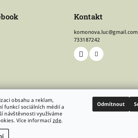
ebook
Kontakt
komonova.luc
@
gmail.com
733187242
izaci obsahu a reklam,
Odmítnout
S
í funkcí sociálních médií a
ší návštěvnosti využíváme
okies. Více informací
zde
.
ní