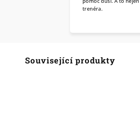
pomoc duši. A to nejen d
trenéra.
Související produkty