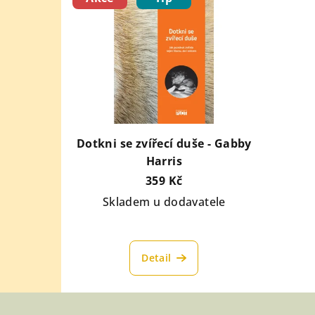
Dotkni se zvířecí duše - Gabby
Harris
359 Kč
Skladem u dodavatele
Detail
Z