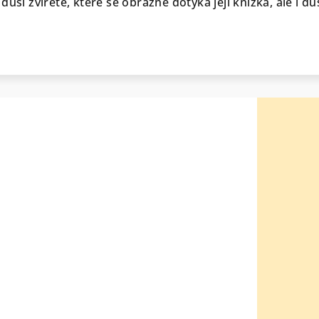
uši zvířete, které se obrazně dotýká její knížka, ale i du