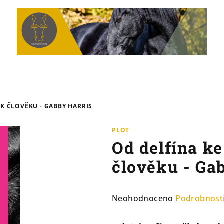
 K ČLOVĚKU - GABBY HARRIS
PLOT
Od delfína ke
člověku - Ga
Průměrné
Neohodnoceno
Podrobnost
hodnocení
produktu