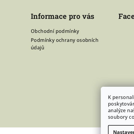
á
p
Informace pro vás
Fac
a
Obchodní podmínky
t
Podmínky ochrany osobních
í
údajů
K personal
poskytován
analýze na
soubory co
Nastave