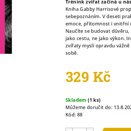
Trénink zvířat začíná u n
je
Kniha Gabby Harrisové propo
0,0
sebepoznáním. V deseti prak
z
emoce, přítomnost i vnitřní 
5
Naučíte se budovat důvěru,
hvězdiček.
jako cestu, ne jako výkon. I
zvířaty myslí opravdu vážně
sobě.
329 Kč
Měrná
cena:
Skladem
(1 ks)
Můžeme doručit do:
13.8.20
Kód:
88