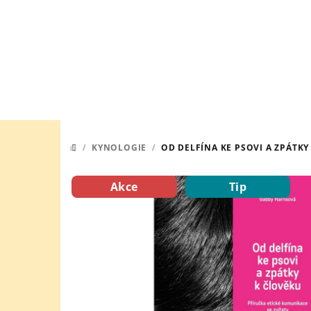
Přejít
na
obsah
/
KYNOLOGIE
/
OD DELFÍNA KE PSOVI A ZPÁTKY
DOMŮ
Akce
Tip