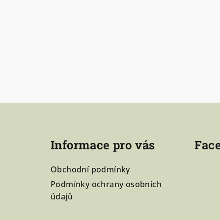
Z
á
p
Informace pro vás
Fac
a
Obchodní podmínky
t
Podmínky ochrany osobních
í
údajů