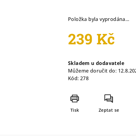
je
0,0
Položka byla vyprodána…
z
5
239 Kč
hvězdiček.
Měrná
cena:
Skladem u dodavatele
Můžeme doručit do:
12.8.20
Kód:
278
Tisk
Zeptat se