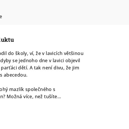
e
duktu
l do školy, ví, že v lavicích většinou
kdyby se jednoho dne v lavici objevil
 parťáci dětí. A tak není divu, že jim
 s abecedou.
nohý mazlík společného s
n? Možná více, než tušíte…