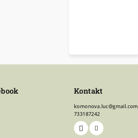
ebook
Kontakt
komonova.luc
@
gmail.com
733187242