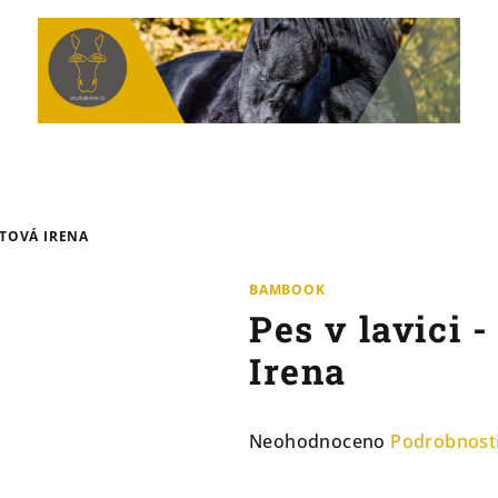
UTOVÁ IRENA
BAMBOOK
Pes v lavici 
Irena
Průměrné
Neohodnoceno
Podrobnost
hodnocení
produktu