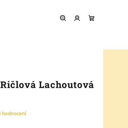
Hledat
Přihlášení
Nákupní
košík
- Ričlová Lachoutová
i hodnocení