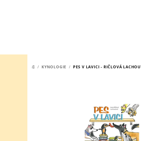
Přejít
na
obsah
/
KYNOLOGIE
/
PES V LAVICI - RIČLOVÁ LACHO
DOMŮ