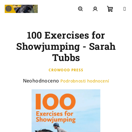
Přejít
na
Nákupn
Hledat
Přihlášení
obsah
100 Exercises for
košík
Showjumping - Sarah
Tubbs
CROWOOD PRESS
Průměrné
Neohodnoceno
Podrobnosti hodnocení
hodnocení
produktu
je
0,0
z
5