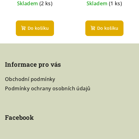
Skladem
(2 ks)
Skladem
(1 ks)
Do košíku
Do košíku
Z
á
Informace pro vás
p
a
Obchodní podmínky
t
Podmínky ochrany osobních údajů
í
Facebook