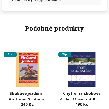
Podobné produkty
Tip
Tip
Skokové ježdění -
Chytře na skokové
Anthony Paalman
řady - Margaret Rizzo
240 Kč
490 Kč
McKelvy