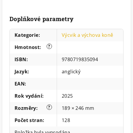
Doplňkové parametry
Kategorie
:
Výcvik a výchova koně
?
Hmotnost
:
ISBN
:
9780719835094
Jazyk
:
anglický
EAN
:
Rok vydání
:
2025
?
Rozměry
:
189 × 246 mm
Počet stran
:
128
Položka byla vyprodána…