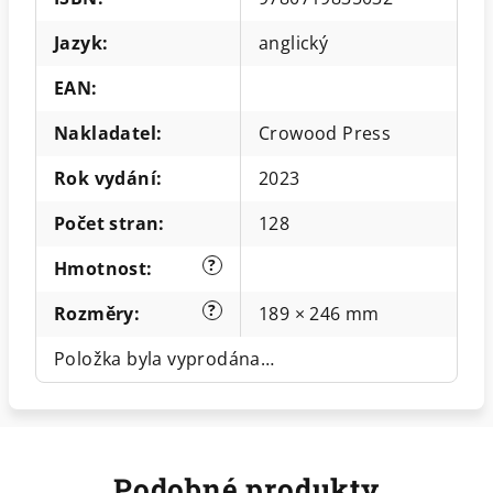
Jazyk
:
anglický
EAN
:
Nakladatel
:
Crowood Press
Rok vydání
:
2023
Počet stran
:
128
?
Hmotnost
:
?
Rozměry
:
189 × 246 mm
Položka byla vyprodána…
Podobné produkty