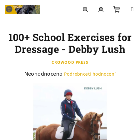
Přejít
na
Nákupn
Hledat
Přihlášení
obsah
100+ School Exercises for
košík
Dressage - Debby Lush
CROWOOD PRESS
Průměrné
Neohodnoceno
Podrobnosti hodnocení
hodnocení
produktu
je
0,0
z
5
hvězdiček.