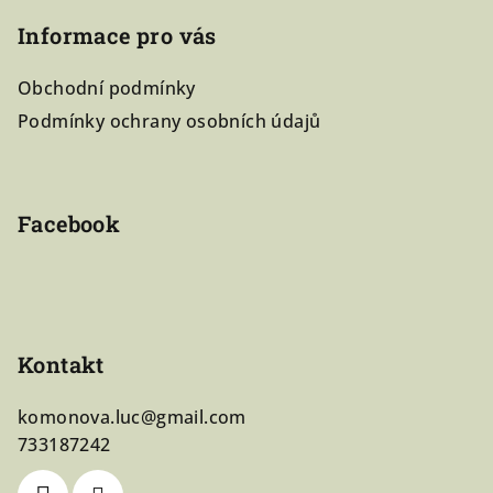
á
Informace pro vás
p
a
Obchodní podmínky
t
Podmínky ochrany osobních údajů
í
Facebook
Kontakt
komonova.luc
@
gmail.com
733187242