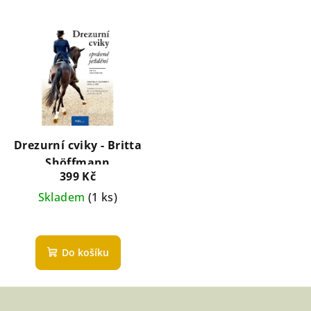
Drezurní cviky - Britta
Shöffmann
399 Kč
Skladem
(1 ks)
Do košíku
Z