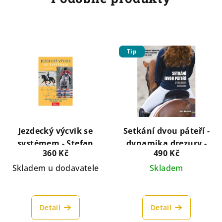
Tip
Jezdecký výcvik se
Setkání dvou páteří -
systémem - Stefan
dynamika drezury -
360 Kč
490 Kč
Radloff
Beth Baumert
Skladem u dodavatele
Skladem
Detail
Detail