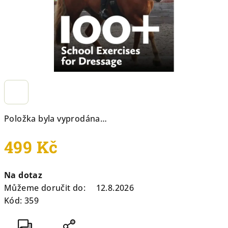
Položka byla vyprodána…
499 Kč
Měrná
Na dotaz
cena:
Můžeme doručit do:
12.8.2026
Kód:
359