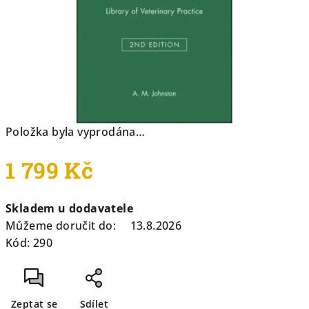
hvězdiček.
Položka byla vyprodána…
1 799 Kč
Měrná
Skladem u dodavatele
cena:
Můžeme doručit do:
13.8.2026
Kód:
290
Zeptat se
Sdílet