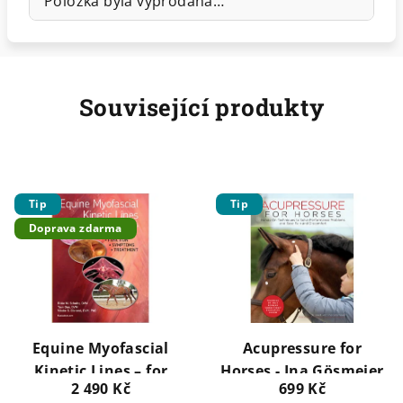
Položka byla vyprodána…
Související produkty
Tip
Tip
Doprava zdarma
Equine Myofascial
Acupressure for
Kinetic Lines – for
Horses - Ina Gösmeier
2 490 Kč
699 Kč
professionals