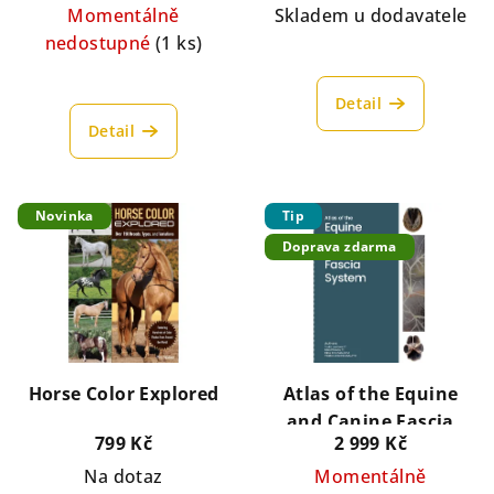
Momentálně
Skladem u dodavatele
nedostupné
(1 ks)
Detail
Detail
Novinka
Tip
Doprava zdarma
Horse Color Explored
Atlas of the Equine
and Canine Fascia
799 Kč
2 999 Kč
System
Na dotaz
Momentálně