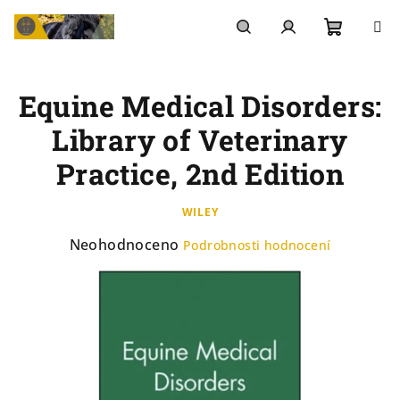
Přejít
na
Nákupn
Hledat
Přihlášení
obsah
Equine Medical Disorders:
košík
Library of Veterinary
Practice, 2nd Edition
WILEY
Průměrné
Neohodnoceno
Podrobnosti hodnocení
hodnocení
produktu
je
0,0
z
5