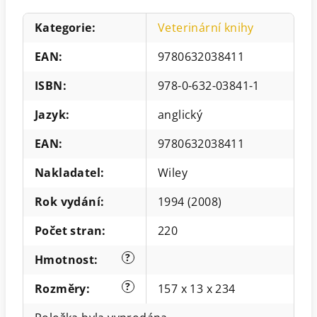
Kategorie
:
Veterinární knihy
EAN
:
9780632038411
ISBN
:
978-0-632-03841-1
Jazyk
:
anglický
EAN
:
9780632038411
Nakladatel
:
Wiley
Rok vydání
:
1994 (2008)
Počet stran
:
220
?
Hmotnost
:
?
Rozměry
:
157 x 13 x 234