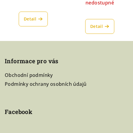
nedostupné
Detail
Detail
Z
á
Informace pro vás
p
a
Obchodní podmínky
t
Podmínky ochrany osobních údajů
í
Facebook