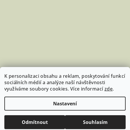
K personalizaci obsahu a reklam, poskytování funkcí
sociálních médií a analýze naší návštěvnosti
využíváme soubory cookies. Více informací
zde
.
Sledovat na Instagramu
Nastavení
Copyright 2026
StudujKoně.cz
. Všechna práva vyhrazena.
Upravit nastavení cookies
Odmítnout
Souhlasím
Vytvořil Shoptet