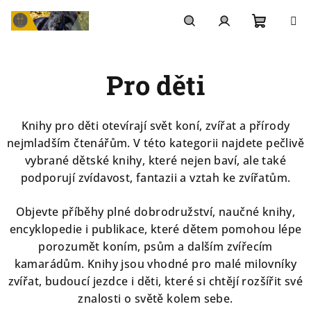
Přejít
na
Nákupn
Hledat
Přihlášení
obsah
Pro děti
košík
Knihy pro děti otevírají svět koní, zvířat a přírody
nejmladším čtenářům. V této kategorii najdete pečlivě
vybrané dětské knihy, které nejen baví, ale také
podporují zvídavost, fantazii a vztah ke zvířatům.
Objevte příběhy plné dobrodružství, naučné knihy,
encyklopedie i publikace, které dětem pomohou lépe
porozumět koním, psům a dalším zvířecím
kamarádům. Knihy jsou vhodné pro malé milovníky
zvířat, budoucí jezdce i děti, které si chtějí rozšířit své
znalosti o světě kolem sebe.