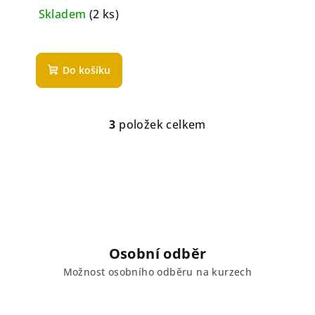
Skladem
(2 ks)
Do košíku
3
položek celkem
O
v
l
á
d
a
c
í
Osobní odběr
p
Možnost osobního odběru na kurzech
r
v
k