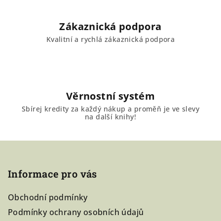
y
v
Zákaznická podpora
ý
Kvalitní a rychlá zákaznická podpora
p
i
s
u
Věrnostní systém
Sbírej kredity za každý nákup a proměň je ve slevy
na další knihy!
Z
á
Informace pro vás
p
a
Obchodní podmínky
t
Podmínky ochrany osobních údajů