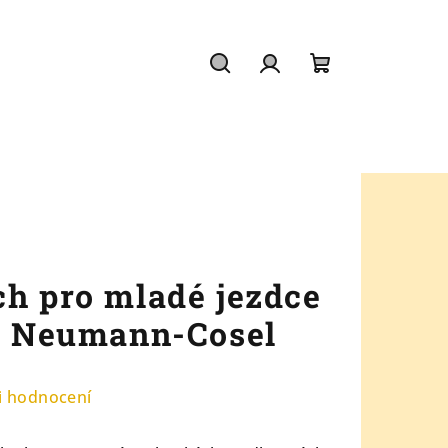
Hledat
Přihlášení
Nákupní
košík
ch pro mladé jezdce
on Neumann-Cosel
i hodnocení