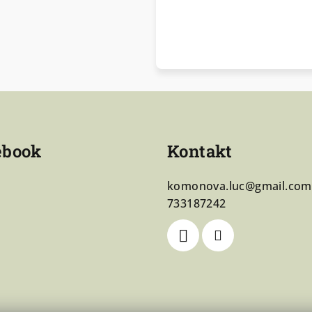
ebook
Kontakt
komonova.luc
@
gmail.com
733187242