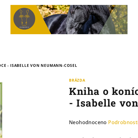
DCE - ISABELLE VON NEUMANN-COSEL
BRÁZDA
Kniha o koní
- Isabelle v
Průměrné
Neohodnoceno
Podrobnost
hodnocení
produktu