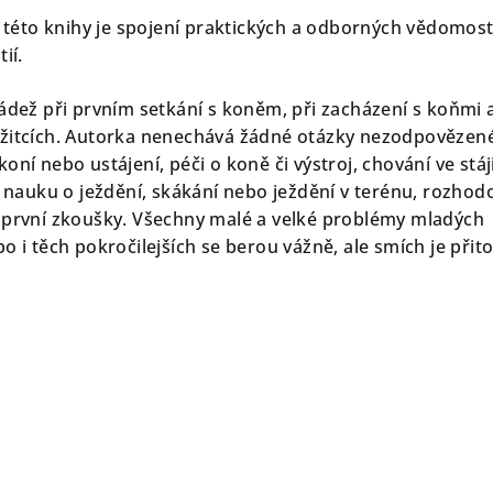
éto knihy je spojení praktických a odborných vědomost
ií.
ádež při prvním setkání s koněm, při zacházení s koňmi a
žitcích. Autorka nenechává žádné otázky nezodpovězené
oní nebo ustájení, péči o koně či výstroj, chování ve stáj
o nauku o ježdění, skákání nebo ježdění v terénu, rozhod
 první zkoušky. Všechny malé a velké problémy mladých
o i těch pokročilejších se berou vážně, ale smích je při