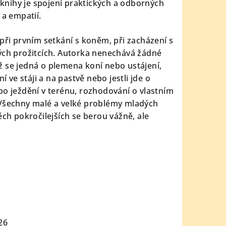
nihy je spojení praktických a odborných
 a empatií.
při prvním setkání s koněm, při zacházení s
ých prožitcích. Autorka nenechává žádné
 se jedná o plemena koní nebo ustájení,
í ve stáji a na pastvě nebo jestli jde o
bo ježdění v terénu, rozhodování o vlastním
 Všechny malé a velké problémy mladých
ěch pokročilejších se berou vážně, ale
26