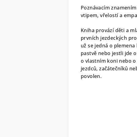
Poznávacím znamením t
vtipem, vřelostí a empat
Kniha provází děti a ml
prvních jezdeckých pro
už se jedná o plemena k
pastvě nebo jestli jde 
o vlastním koni nebo o
jezdců, začátečníků neb
povolen.