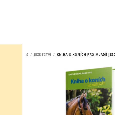
Přejít
na
obsah
/
JEZDECTVÍ
/
KNIHA O KONÍCH PRO MLADÉ JEZ
DOMŮ