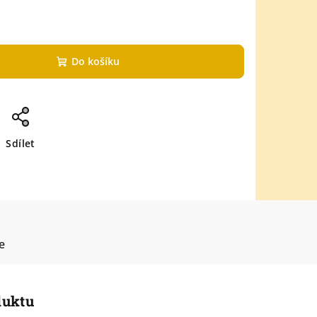
Do košíku
Sdílet
e
duktu