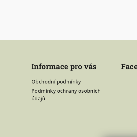
Z
á
p
Informace pro vás
Fac
a
Obchodní podmínky
t
Podmínky ochrany osobních
í
údajů