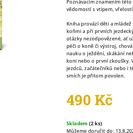
Poznávacím znamením této k
je
vědomostí s vtipem, vřelostí
0,0
z
Kniha provází děti a mládež 
5
koňmi a při prvních jezdeck
hvězdiček.
otázky nezodpovězené, ať už
péči o koně či výstroj, chován
nauku o ježdění, skákání ne
koni nebo o první zkoušky.
jezdců, začátečníků nebo i t
smích je přitom povolen.
490 Kč
Měrná
cena:
Skladem
(2 ks)
Můžeme doručit do:
13.8.20