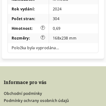
Rok vydání
:
2024
Počet stran
:
304
?
Hmotnost
:
0,69
?
Rozměry
:
168x238 mm
Položka byla vyprodána…
Z
á
Informace pro vás
p
a
Obchodní podmínky
t
Podmínky ochrany osobních údajů