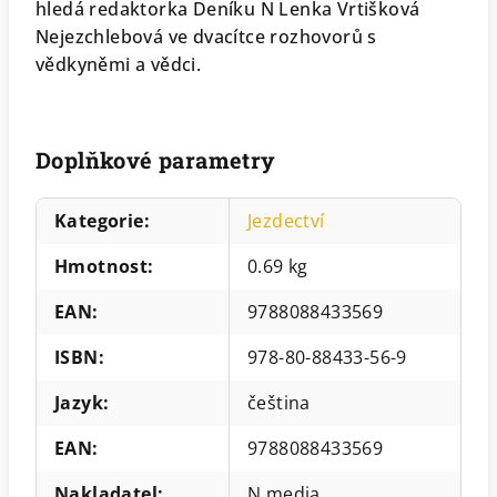
hledá redaktorka Deníku N Lenka Vrtiš
ková
Nejezchlebová ve dvacítce rozhovorů s
vědkyněmi a vědci.
Doplňkové parametry
Kategorie
:
Jezdectví
Hmotnost
:
0.69 kg
EAN
:
9788088433569
ISBN
:
978-80-88433-56-9
Jazyk
:
čeština
EAN
:
9788088433569
Nakladatel
:
N media