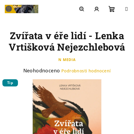
Přejít
na
Nákupn
Hledat
Přihlášení
obsah
Zvířata v éře lidí - Lenka
košík
Vrtišková Nejezchlebová
N MEDIA
Průměrné
Neohodnoceno
Podrobnosti hodnocení
hodnocení
Tip
produktu
je
0,0
z
5
hvězdiček.