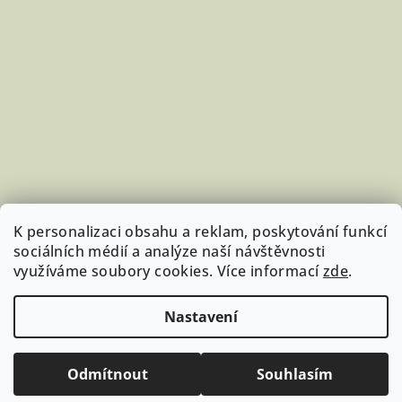
K personalizaci obsahu a reklam, poskytování funkcí
sociálních médií a analýze naší návštěvnosti
využíváme soubory cookies. Více informací
zde
.
Sledovat na Instagramu
Nastavení
Copyright 2026
StudujKoně.cz
. Všechna práva vyhrazena.
Upravit nastavení cookies
Odmítnout
Souhlasím
Vytvořil Shoptet