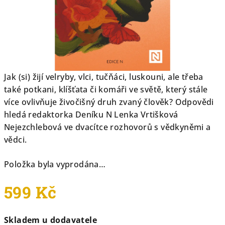
Jak (si) žijí velryby, vlci, tučňáci, luskouni, ale třeba
také potkani, klíšťata či komáři ve světě, který stále
více ovlivňuje živočišný druh zvaný člověk? Odpovědi
hledá redaktorka Deníku N Lenka Vrtišková
Nejezchlebová ve dvacítce rozhovorů s vědkyněmi a
vědci.
Položka byla vyprodána…
599 Kč
Měrná
Skladem u dodavatele
cena: