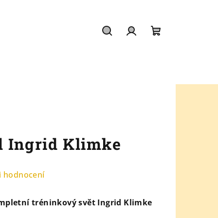
Hledat
Přihlášení
Nákupní
košík
 Ingrid Klimke
i hodnocení
ompletní tréninkový svět Ingrid Klimke