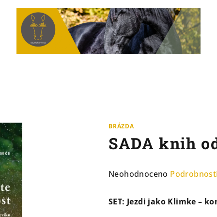
BRÁZDA
SADA knih od
Průměrné
Neohodnoceno
Podrobnost
hodnocení
produktu
SET: Jezdi jako Klimke – k
je