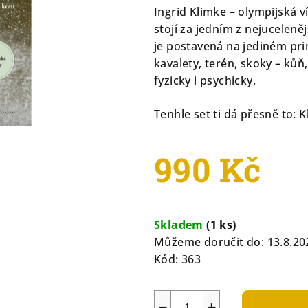
0,0
Ingrid Klimke – olympijská 
z
stojí za jedním z nejuceleněj
5
je postavená na jediném pri
hvězdiček.
kavalety, terén, skoky – kůň,
fyzicky i psychicky.
Tenhle set ti dá přesně to: Kli
990 Kč
Měrná
cena:
Skladem
(1 ks)
Můžeme doručit do:
13.8.20
Kód:
363
−
+