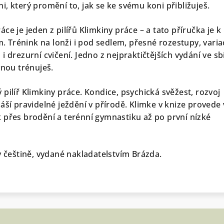
, který promění to, jak se ke svému koni přibližuješ.
ce je jeden z pilířů Klimkiny práce – a tato příručka je k 
Trénink na lonži i pod sedlem, přesné rozestupy, varia
i drezurní cvičení. Jedno z nejpraktičtějších vydání ve sb
vnou trénuješ.
pilíř Klimkiny práce. Kondice, psychická svěžest, rozvoj
áší pravidelné ježdění v přírodě. Klimke v knize provede
 přes brodění a terénní gymnastiku až po první nízké
v češtině, vydané nakladatelstvím Brázda.