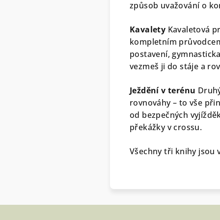
způsob uvažování o koni
Kavalety
Kavaletová prá
kompletním průvodcem. 
postavení, gymnasticka 
vezmeš ji do stáje a ro
Ježdění v terénu
Druhý 
rovnováhy – to vše přin
od bezpečných vyjížděk
překážky v crossu.
Všechny tři knihy jsou 