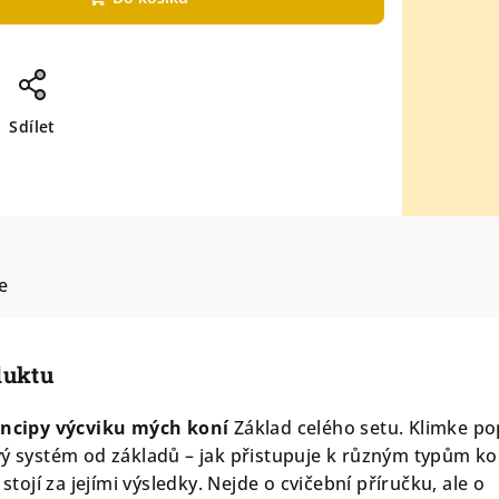
Sdílet
e
duktu
rincipy výcviku mých koní
Základ celého setu. Klimke po
vý systém od základů – jak přistupuje k různým typům ko
 stojí za jejími výsledky. Nejde o cvičební příručku, ale o