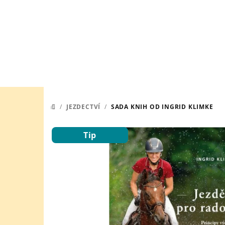
Přejít
na
obsah
/
JEZDECTVÍ
/
SADA KNIH OD INGRID KLIMKE
DOMŮ
Tip