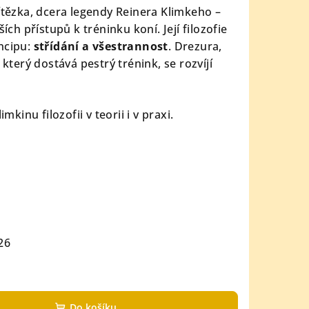
vítězka, dcera legendy Reinera Klimkeho –
ších přístupů k tréninku koní. Její filozofie
ncipu:
střídání a všestrannost
. Drezura,
 který dostává pestrý trénink, se rozvíjí
mkinu filozofii v teorii i v praxi.
26
Do košíku