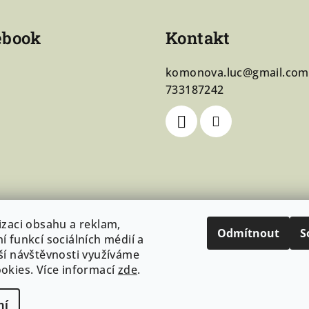
ebook
Kontakt
komonova.luc
@
gmail.com
733187242
izaci obsahu a reklam,
Odmítnout
S
í funkcí sociálních médií a
ší návštěvnosti využíváme
okies. Více informací
zde
.
ní