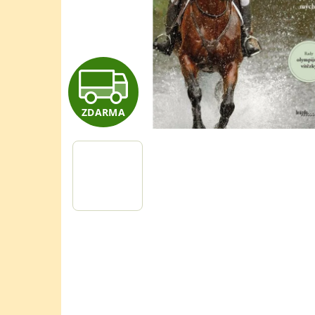
Z
ZDARMA
D
A
R
M