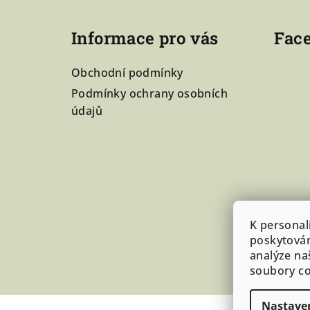
á
p
Informace pro vás
Fac
a
Obchodní podmínky
t
Podmínky ochrany osobních
í
údajů
K personal
poskytován
analýze na
soubory co
Nastave