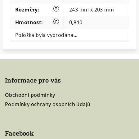
?
Rozměry
:
243 mm x 203 mm
?
Hmotnost
:
0,840
Položka byla vyprodána…
Z
á
Informace pro vás
p
a
Obchodní podmínky
t
Podmínky ochrany osobních údajů
í
Facebook