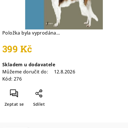
Položka byla vyprodána…
399 Kč
Měrná
Skladem u dodavatele
cena:
Můžeme doručit do:
12.8.2026
Kód:
276
Zeptat se
Sdílet