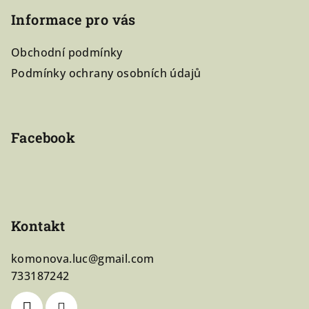
á
Informace pro vás
p
a
Obchodní podmínky
t
Podmínky ochrany osobních údajů
í
Facebook
Kontakt
komonova.luc
@
gmail.com
733187242