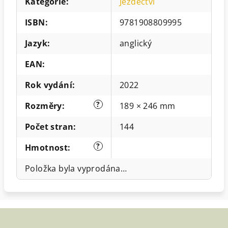
Kategorie
:
Jezdectví
ISBN
:
9781908809995
Jazyk
:
anglický
EAN
:
Rok vydání
:
2022
?
Rozměry
:
189 × 246 mm
Počet stran
:
144
?
Hmotnost
:
Položka byla vyprodána…
Z