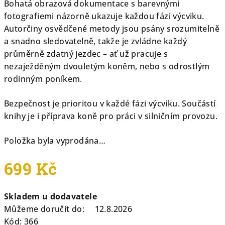
Bohatá obrazová dokumentace s barevnými
fotografiemi názorně ukazuje každou fázi výcviku.
Autorčiny osvědčené metody jsou psány srozumitelně
a snadno sledovatelně, takže je zvládne každý
průměrně zdatný jezdec – ať už pracuje s
nezaježděným dvouletým koněm, nebo s odrostlým
rodinným poníkem.
Bezpečnost je prioritou v každé fázi výcviku. Součástí
knihy je i příprava koně pro práci v silničním provozu.
Položka byla vyprodána…
699 Kč
Měrná
Skladem u dodavatele
cena:
Můžeme doručit do:
12.8.2026
Kód:
366