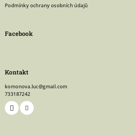
t
Podmínky ochrany osobních údajů
í
Facebook
Kontakt
komonova.luc
@
gmail.com
733187242