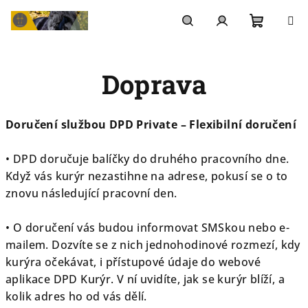
Přejít
na
Nákupn
Hledat
Přihlášení
obsah
Doprava
košík
Doručení
službou DPD
Private
–
Flexibilní doručení
•
DPD doručuje balíčky do druhého pracovního dne
.
Když vás kurýr nezastihne
na adrese
,
pokusí se o to
znovu
následující pracovní den.
•
O doručení vás budou informovat
SMS
kou
nebo e-
mailem.
Dozvíte se z nich jednohodinové rozmezí, kdy
kurýra očekávat
,
i přístupové údaje do webové
aplikace
DPD Kurýr
. V ní uvidíte, jak se kurýr blíží, a
kolik adres ho od vás dělí.