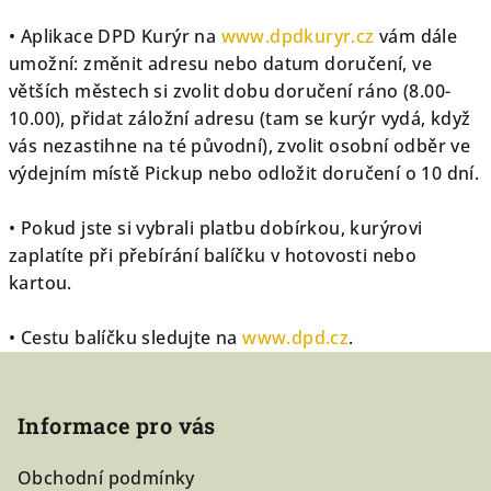
•
A
plikace
DPD Kurýr na
www.dpdkuryr.cz
vám
dále
umožní
: změnit adresu nebo
datum
doručení
,
ve
většíc
h městech si
zvolit
dobu doručení ráno
(
8.00-
10.00),
přidat záložní adresu (tam
se kurýr vydá, když
vás nezastihne na té původní),
zvolit osobní odběr ve
výdejním místě
Pickup
nebo odložit doručení o 10 dní.
•
Pokud jste si vybrali platbu dobírkou, kurýrovi
zaplatíte při přebírání balíčku v hotovosti nebo
kartou.
•
Cestu balíčku sledujte na
www.dpd.cz
.
Z
á
Informace pro vás
p
a
Obchodní podmínky