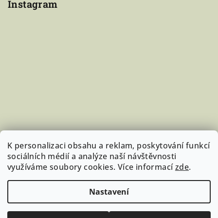
Instagram
K personalizaci obsahu a reklam, poskytování funkcí
sociálních médií a analýze naší návštěvnosti
využíváme soubory cookies. Více informací
zde
.
Sledovat na Instagramu
Nastavení
Copyright 2026
StudujKoně.cz
. Všechna práva vyhrazena.
Upravit nastavení cookies